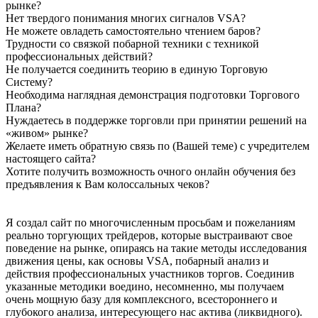
рынке?
Нет твердого понимания многих
сигналов VSA
?
Не можете овладеть самостоятельно
чтением баров
?
Трудности со связкой
побарной техники с техникой
профессиональных действий?
Не получается соединить теорию
в единую Торговую
Систему?
Необходима
наглядная демонстрация
подготовки Торгового
Плана?
Нуждаетесь в поддержке
торговли при принятии решений на
«живом» рынке?
Желаете иметь обратную связь
по (Вашей теме) с учредителем
настоящего сайта?
Хотите получить возможность
очного онлайн обучения
без
предъявления к Вам колоссальных чеков?
Я создал сайт по многочисленным просьбам и пожеланиям
реально торгующих трейдеров, которые выстраивают свое
поведение на рынке, опираясь на такие методы исследования
движения цены, как
основы VSA, побарный анализ и
действия профессиональных участников торгов
. Соединив
указанные методики воедино, несомненно, мы получаем
очень мощную базу для комплексного, всестороннего и
глубокого анализа, интересующего нас актива (ликвидного).